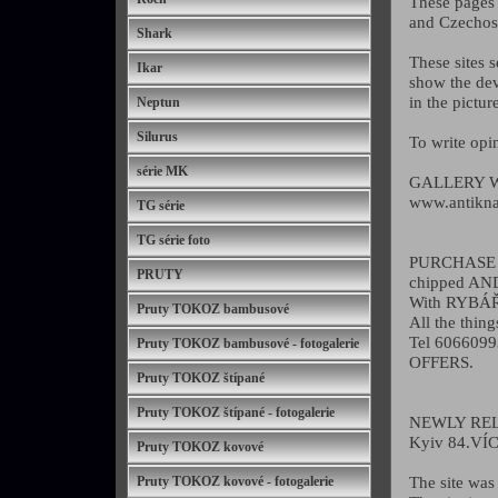
These pages 
and Czechosl
Shark
These sites 
Ikar
show the de
in the pictu
Neptun
Silurus
To write opin
série MK
GALLERY W
www.antikna
TG série
TG série foto
PURCHASE 
PRUTY
chipped A
With RYBÁ
Pruty TOKOZ bambusové
All the thing
Tel 6066099
Pruty TOKOZ bambusové - fotogalerie
OFFERS.
Pruty TOKOZ štípané
Pruty TOKOZ štípané - fotogalerie
NEWLY REL
Kyiv 84.VÍC
Pruty TOKOZ kovové
The site was
Pruty TOKOZ kovové - fotogalerie