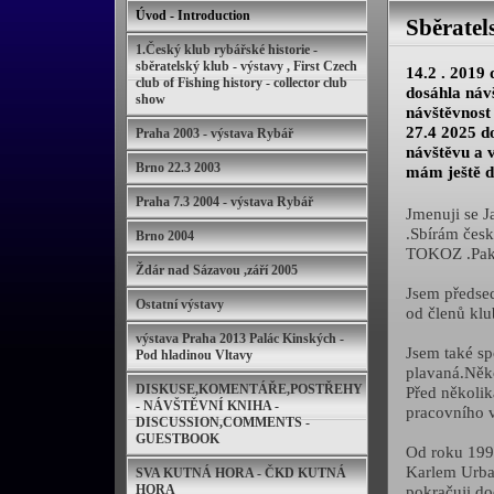
Úvod - Introduction
Sběratel
1.Český klub rybářské historie -
sběratelský klub - výstavy , First Czech
14.2 . 2019 
club of Fishing history - collector club
dosáhla náv
show
návštěvnost 
27.4 2025 do
Praha 2003 - výstava Rybář
návštěvu a 
Brno 22.3 2003
mám ještě d
Praha 7.3 2004 - výstava Rybář
Jmenuji se J
.Sbírám čes
Brno 2004
TOKOZ .Pak i
Ždár nad Sázavou ,září 2005
Jsem předsed
Ostatní výstavy
od členů klu
výstava Praha 2013 Palác Kinských -
Jsem také sp
Pod hladinou Vltavy
plavaná.Něko
DISKUSE,KOMENTÁŘE,POSTŘEHY
Před několik
- NÁVŠTĚVNÍ KNIHA -
pracovního v
DISCUSSION,COMMENTS -
GUESTBOOK
Od roku 1997
Karlem Urban
SVA KUTNÁ HORA - ČKD KUTNÁ
HORA
pokračuji do