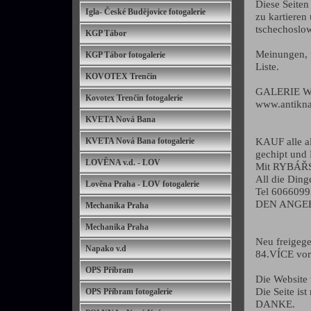
Diese Seiten
Igla- České Budějovice fotogalerie
zu kartieren
tschechoslow
KGP Tábor
Meinungen, u
KGP Tábor fotogalerie
Liste.
KOVOTEX Trenčín
GALERIE W
Kovotex Trenčín fotogalerie
www.antikna
KVETA Nová Bana
KAUF alle a
KVETA Nová Bana fotogalerie
gechipt und
LOVĚNA v.d. - LOV
Mit RYBÁŘST
All die Ding
Lověna Praha - LOV fotogalerie
Tel 6066099
DEN ANGE
Mechanika Praha
Mechanika Praha
Neu freige
Napako v.d
84.VÍCE vor
OPS Příbram
Die Website
Die Seite is
OPS Příbram fotogalerie
DANKE.