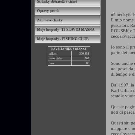
Stránky sběratelů v cizině
Opravy prutů
německyital
Il mio nome 
Zajímavé články
pescatori. R
Moje hospody -TJ SLAVOJ MASNA
ROUSEK e TOK
cecoslovacc
Moje hospody - FISHING CLUB
Io sono il pr
NÁVŠTĚVNÍKŮ STRÁNKY
parte dei me
celkem
300 359
tento týden
563
Sono anche u
dnes
89
nei pesci da
di tempo e di
Dal 1997, la 
Karl Urban d
scatole vuot
Queste pagine
noti di pesc
Questi siti p
mappare e mo
cecoslovacca