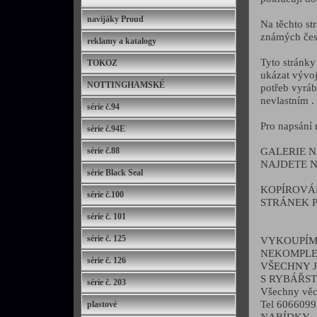
navijáky Proud
Na těchto st
známých čes
reklamy a katalogy
Tyto stránky
TOKOZ
ukázat vývoj
NOTTINGHAMSKÉ
potřeb vyráb
nevlastním .
série č.94
Pro napsání 
série č.94E
GALERIE N
série č.88
NAJDETE NA
série Black Seal
KOPÍROVÁN
série č.100
STRÁNEK P
série č. 101
série č. 125
VYKOUPÍM 
NEKOMPLE
série č. 126
VŠECHNY J
S RYBÁŘST
série č. 203
Všechny věci
Tel 6066099
plastové
NABÍDKY.