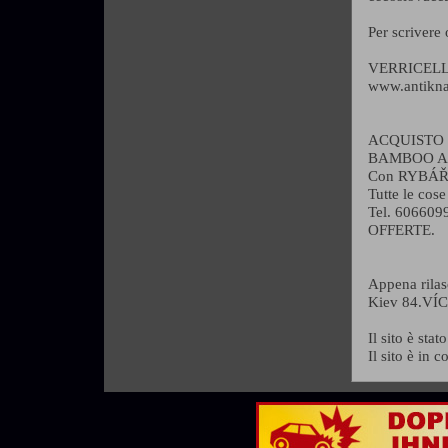
Per scrivere 
VERRICELLI 
www.antikna
ACQUISTO DI
BAMBOO ASTE
Con RYBÁŘST
Tutte le cos
Tel. 606609
OFFERTE.
Appena ril
Kiev 84.VÍC
Il sito è sta
Il sito è in