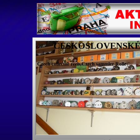
ČESKOSLOVENSKÉ 
Czech collector reels,Czech sammler Rolle