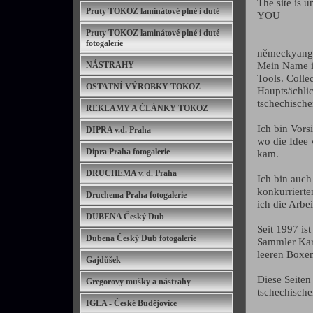
The site is 
Pruty TOKOZ laminátové plné i duté
YOU
Pruty TOKOZ laminátové plné i duté
fotogalerie
německyang
Mein Name is
NÁSTRAHY
Tools. Colle
OSTATNÍ VÝROBKY TOKOZ
Hauptsächli
tschechisch
REKLAMY A ČLÁNKY TOKOZ
Ich bin Vors
DIPRA v.d. Praha
wo die Idee 
Dipra Praha fotogalerie
kam.
DRUCHEMA v. d. Praha
Ich bin auch
konkurriert
Druchema Praha fotogalerie
ich die Arbe
DUBENA Český Dub
Seit 1997 is
Dubena Český Dub fotogalerie
Sammler Kar
leeren Boxen
Gajdůšek
Diese Seiten
Gregorovy mušky a nástrahy
tschechische
IGLA - České Budějovice