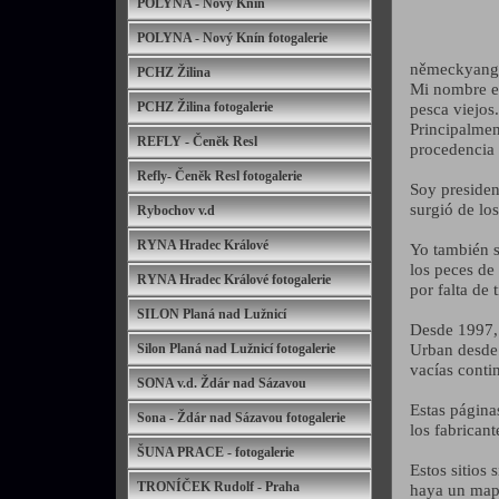
POLYNA - Nový Knín
POLYNA - Nový Knín fotogalerie
německyang
PCHZ Žilina
Mi nombre es
PCHZ Žilina fotogalerie
pesca viejos
Principalme
REFLY - Čeněk Resl
procedencia 
Refly- Čeněk Resl fotogalerie
Soy president
surgió de lo
Rybochov v.d
RYNA Hradec Králové
Yo también s
los peces de
RYNA Hradec Králové fotogalerie
por falta de 
SILON Planá nad Lužnicí
Desde 1997, 
Urban desde 
Silon Planá nad Lužnicí fotogalerie
vacías conti
SONA v.d. Ždár nad Sázavou
Estas página
Sona - Ždár nad Sázavou fotogalerie
los fabrican
ŠUNA PRACE - fotogalerie
Estos sitios
TRONÍČEK Rudolf - Praha
haya un mapa