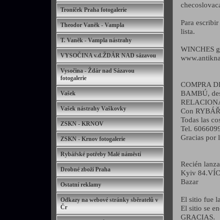
checoslovaca
Troníček Praha fotogalerie
Para escribir
Theodor Vaněk - Vampla
lista.
T. Vaněk - Vampla nástrahy
WINCHES gale
VYSOČINA v.d.ŽDÁR NAD sázavou
www.antikna
Vysočina - Ždár nad Sázavou
fotogalerie
COMPRA DE 
BAMBÚ, de
Vašek
RELACION
Vašek nástrahy Vaškovky
Con RYBÁŘ
Todas las co
ZSKN - KRNOV
Tel. 606609
Gracias por l
ZSKN - Krnov fotogalerie
Rybářské potřeby Malé náměstí
Recién lan
Drobné zboží Praha
Kyiv 84.VÍC
Bazar
Ostatní reklamy
El sitio fue
Odkazy na webové stránky sběratelů v
Čr
El sitio se 
GRACIAS.