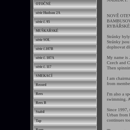
OTOČNÉ
série Hudson 2A
NOVĚ OTE
BAMBUSOV
série č. 95
RYBÁŘSKÉHO
MUŠKAŘSKÉ
Stránky byly
série SOL
Stránky jsou
doplnovat d
série č.107B
My name is J
série č. 107A
Czech and 
série č. 117
Then spinni
SMEKACÍ
I am chairma
from members
Record
I'm also a s
Reex
swimming. A 
Reex B
Since 1997, t
Stabil
Urban from P
continues to
Tap
Roen