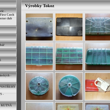
Výrobky Tokoz
rie -
 First Czech
lector club
ybář
5
inských -
POSTŘEHY
 -
D KUTNÁ