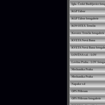
Igla- České Budějovice fotog
KGP Tábor
KGP Tábor fotogalerie
KOVOTEX Trenčín
Kovotex Trenčín fotogalerie
KVETA Nová Bana
KVETA Nová Bana fotogale
LOVĚNA v.d. - LOV
Lověna Praha - LOV fotogal
Mechanika Praha
Mechanika Praha
Napako v.d
OPS Příbram
OPS Příbram fotogalerie