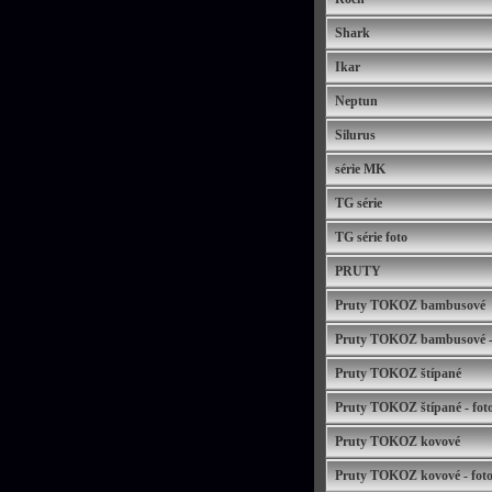
Shark
Ikar
Neptun
Silurus
série MK
TG série
TG série foto
PRUTY
Pruty TOKOZ bambusové
Pruty TOKOZ bambusové - f
Pruty TOKOZ štípané
Pruty TOKOZ štípané - foto
Pruty TOKOZ kovové
Pruty TOKOZ kovové - foto