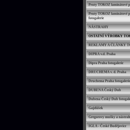
Pruty TOKOZ laminátové pl
Pruty TOKOZ laminátové pl
fotogalerie
NÁSTRAHY
OSTATNÍ VÝROBKY TO
REKLAMY A ČLÁNKY 
DIPRA v.d. Praha
Dipra Praha fotogalerie
DRUCHEMA v. d. Praha
Druchema Praha fotogaleri
DUBENA Český Dub
Dubena Český Dub fotogale
Gajdůšek
Gregorovy mušky a nástra
IGLA - České Budějovice