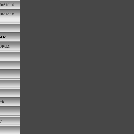
né i duté
né i duté
KOZ
TOKOZ
e
rie
hy