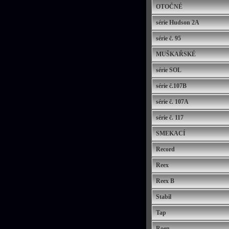
OTOČNÉ
série Hudson 2A
série č. 95
MUŠKAŘSKÉ
série SOL
série č.107B
série č. 107A
série č. 117
SMEKACÍ
Record
Reex
Reex B
Stabil
Tap
Roen