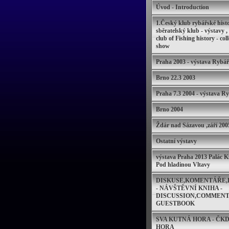
Úvod - Introduction
1.Český klub rybářské histo
sběratelský klub - výstavy ,
club of Fishing history - col
show
Praha 2003 - výstava Rybář
Brno 22.3 2003
Praha 7.3 2004 - výstava R
Brno 2004
Ždár nad Sázavou ,září 200
Ostatní výstavy
výstava Praha 2013 Palác K
Pod hladinou Vltavy
DISKUSE,KOMENTÁŘE,
- NÁVŠTĚVNÍ KNIHA -
DISCUSSION,COMMENTS
GUESTBOOK
SVA KUTNÁ HORA - ČK
HORA