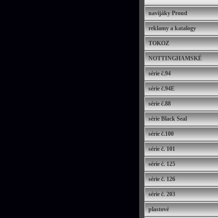
navijáky Proud
reklamy a katalogy
TOKOZ
NOTTINGHAMSKÉ
série č.94
série č.94E
série č.88
série Black Seal
série č.100
série č. 101
série č. 125
série č. 126
série č. 203
plastové