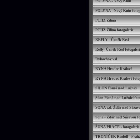
POLYNA - Nový Knín
POLYNA - Nový Knín fotoga
PCHZ Žilina
PCHZ Žilina fotogalerie
REFLY - Čeněk Resl
Refly- Čeněk Resl fotogaleri
Rybochov v.d
RYNA Hradec Králové
RYNA Hradec Králové fotog
SILON Planá nad Lužnicí
Silon Planá nad Lužnicí foto
SONA v.d. Ždár nad Sázav
Sona - Ždár nad Sázavou fo
ŠUNA PRACE - fotogalerie
TRONÍČEK Rudolf - Prah