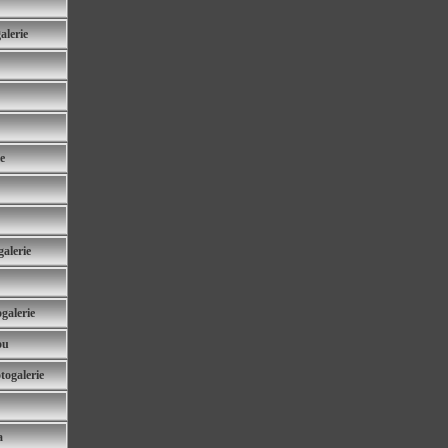
lerie
e
alerie
galerie
ou
togalerie
a