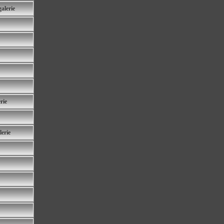
alerie
rie
erie