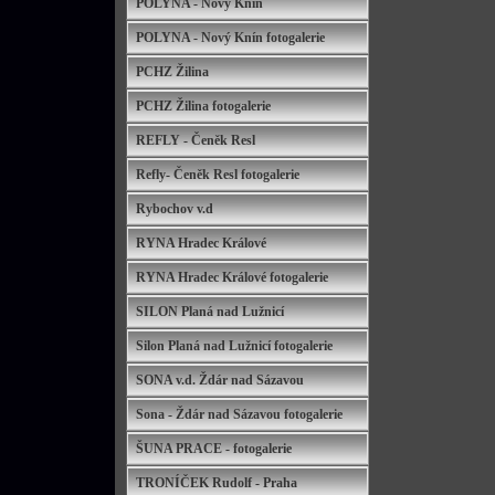
POLYNA - Nový Knín
POLYNA - Nový Knín fotogalerie
PCHZ Žilina
PCHZ Žilina fotogalerie
REFLY - Čeněk Resl
Refly- Čeněk Resl fotogalerie
Rybochov v.d
RYNA Hradec Králové
RYNA Hradec Králové fotogalerie
SILON Planá nad Lužnicí
Silon Planá nad Lužnicí fotogalerie
SONA v.d. Ždár nad Sázavou
Sona - Ždár nad Sázavou fotogalerie
ŠUNA PRACE - fotogalerie
TRONÍČEK Rudolf - Praha