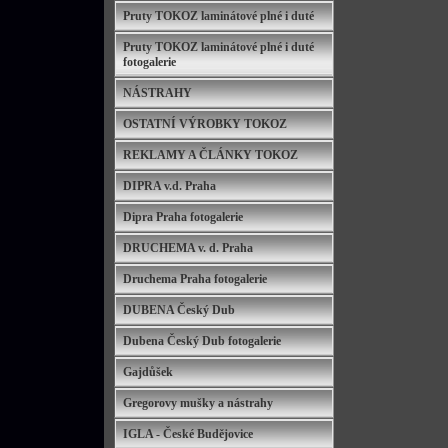
Pruty TOKOZ laminátové plné i duté
Pruty TOKOZ laminátové plné i duté
fotogalerie
NÁSTRAHY
OSTATNÍ VÝROBKY TOKOZ
REKLAMY A ČLÁNKY TOKOZ
DIPRA v.d. Praha
Dipra Praha fotogalerie
DRUCHEMA v. d. Praha
Druchema Praha fotogalerie
DUBENA Český Dub
Dubena Český Dub fotogalerie
Gajdůšek
Gregorovy mušky a nástrahy
IGLA - České Budějovice