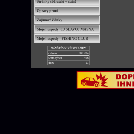
Stránky sběratelů v cizině
Opravy prutů
Zajímavé články
Moje hospody -TJ SLAVOJ MASNA
Moje hospody - FISHING CLUB
NÁVŠTĚVNÍKŮ STRÁNKY
celkem
300 204
tento týden
408
dnes
11