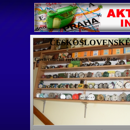
ČESKOSLOVENSKÉ 
Czech collector reels,Czech sammler Rolle