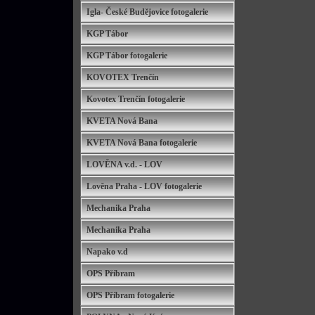
Igla- České Budějovice fotogalerie
KGP Tábor
KGP Tábor fotogalerie
KOVOTEX Trenčín
Kovotex Trenčín fotogalerie
KVETA Nová Bana
KVETA Nová Bana fotogalerie
LOVĚNA v.d. - LOV
Lověna Praha - LOV fotogalerie
Mechanika Praha
Mechanika Praha
Napako v.d
OPS Příbram
OPS Příbram fotogalerie