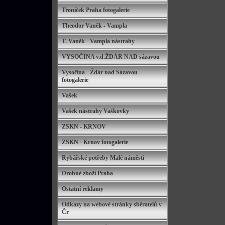
Troníček Praha fotogalerie
Theodor Vaněk - Vampla
T. Vaněk - Vampla nástrahy
VYSOČINA v.d.ŽDÁR NAD sázavou
Vysočina - Ždár nad Sázavou
fotogalerie
Vašek
Vašek nástrahy Vaškovky
ZSKN - KRNOV
ZSKN - Krnov fotogalerie
Rybářské potřeby Malé náměstí
Drobné zboží Praha
Ostatní reklamy
Odkazy na webové stránky sběratelů v
Čr