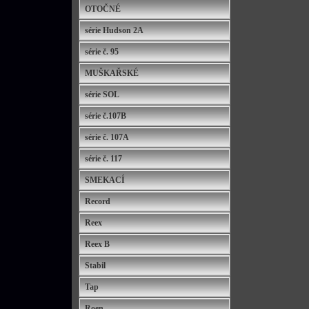
OTOČNÉ
série Hudson 2A
série č. 95
MUŠKAŘSKÉ
série SOL
série č.107B
série č. 107A
série č. 117
SMEKACÍ
Record
Reex
Reex B
Stabil
Tap
Roen