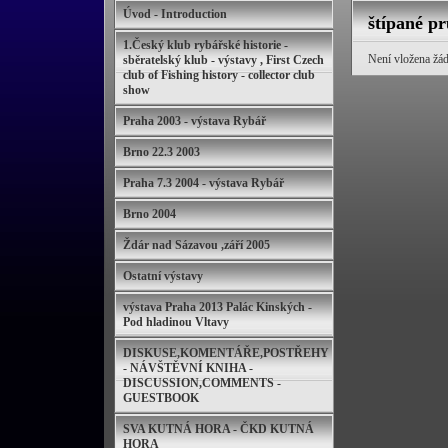
Úvod - Introduction
štípané pr
1.Český klub rybářské historie -
Není vložena žád
sběratelský klub - výstavy , First Czech
club of Fishing history - collector club
show
Praha 2003 - výstava Rybář
Brno 22.3 2003
Praha 7.3 2004 - výstava Rybář
Brno 2004
Ždár nad Sázavou ,září 2005
Ostatní výstavy
výstava Praha 2013 Palác Kinských -
Pod hladinou Vltavy
DISKUSE,KOMENTÁŘE,POSTŘEHY
- NÁVŠTĚVNÍ KNIHA -
DISCUSSION,COMMENTS -
GUESTBOOK
SVA KUTNÁ HORA - ČKD KUTNÁ
HORA