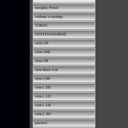
navijáky Proud
reklamy a katalogy
TOKOZ
NOTTINGHAMSKÉ
série č.94
série č.94E
série č.88
série Black Seal
série č.100
série č. 101
série č. 125
série č. 126
série č. 203
plastové