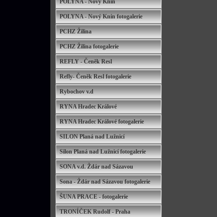
POLYNA - Nový Knín
POLYNA - Nový Knín fotogalerie
PCHZ Žilina
PCHZ Žilina fotogalerie
REFLY - Čeněk Resl
Refly- Čeněk Resl fotogalerie
Rybochov v.d
RYNA Hradec Králové
RYNA Hradec Králové fotogalerie
SILON Planá nad Lužnicí
Silon Planá nad Lužnicí fotogalerie
SONA v.d. Ždár nad Sázavou
Sona - Ždár nad Sázavou fotogalerie
ŠUNA PRACE - fotogalerie
TRONÍČEK Rudolf - Praha