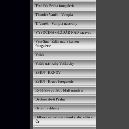
Troníček Praha fotogalerie
Theodor Vaněk - Vampla
T. Vaněk - Vampla nástrahy
VYSOČINA v.d.ŽDÁR NAD sázavou
Vysočina - Ždár nad Sázavou
fotogalerie
Vašek
Vašek nástrahy Vaškovky
ZSKN - KRNOV
ZSKN - Krnov fotogalerie
Rybářské potřeby Malé náměstí
Drobné zboží Praha
Ostatní reklamy
Odkazy na webové stránky sběratelů v
Čr