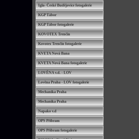
Igla- České Budějovice fotogalerie
KGP Tábor
KGP Tábor fotogalerie
KOVOTEX Trenčín
Kovotex Trenčín fotogalerie
KVETA Nová Bana
KVETA Nová Bana fotogalerie
LOVĚNA v.d. - LOV
Lověna Praha - LOV fotogalerie
Mechanika Praha
Mechanika Praha
Napako v.d
OPS Příbram
OPS Příbram fotogalerie