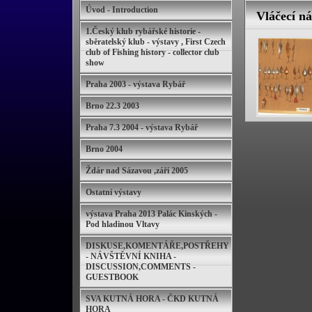
Úvod - Introduction
Vláčecí n
1.Český klub rybářské historie -
sběratelský klub - výstavy , First Czech
club of Fishing history - collector club
show
Praha 2003 - výstava Rybář
Brno 22.3 2003
Praha 7.3 2004 - výstava Rybář
Brno 2004
Ždár nad Sázavou ,září 2005
Ostatní výstavy
výstava Praha 2013 Palác Kinských -
Pod hladinou Vltavy
DISKUSE,KOMENTÁŘE,POSTŘEHY
- NÁVŠTĚVNÍ KNIHA -
DISCUSSION,COMMENTS -
GUESTBOOK
SVA KUTNÁ HORA - ČKD KUTNÁ
HORA