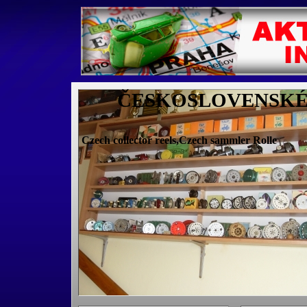
ČESKOSLOVENSKÉ 
Czech collector reels,Czech sammler Rolle