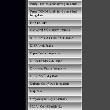
Pruty TOKOZ laminátové plné i duté
Pruty TOKOZ laminátové plné i duté
fotogalerie
NÁSTRAHY
OSTATNÍ VÝROBKY TOKOZ
REKLAMY A ČLÁNKY TOKOZ
DIPRA v.d. Praha
Dipra Praha fotogalerie
DRUCHEMA v. d. Praha
Druchema Praha fotogalerie
DUBENA Český Dub
Dubena Český Dub fotogalerie
Gajdůšek
Gregorovy mušky a nástrahy
IGLA - České Budějovice