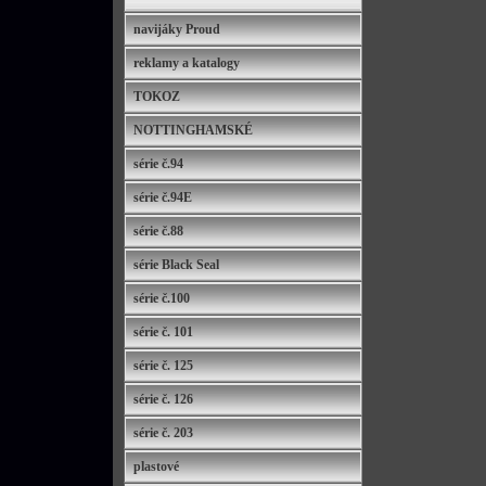
navijáky Proud
reklamy a katalogy
TOKOZ
NOTTINGHAMSKÉ
série č.94
série č.94E
série č.88
série Black Seal
série č.100
série č. 101
série č. 125
série č. 126
série č. 203
plastové