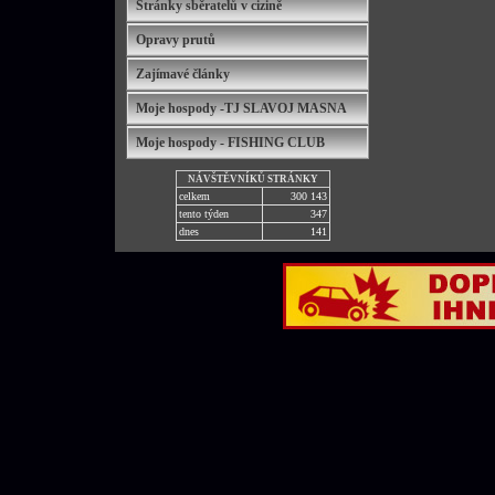
Stránky sběratelů v cizině
Opravy prutů
Zajímavé články
Moje hospody -TJ SLAVOJ MASNA
Moje hospody - FISHING CLUB
NÁVŠTĚVNÍKŮ STRÁNKY
celkem
300 143
tento týden
347
dnes
141