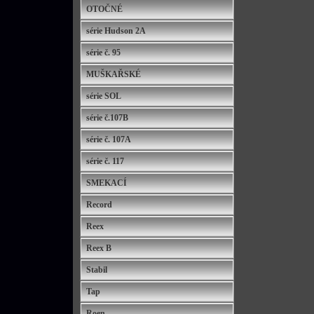
OTOČNÉ
série Hudson 2A
série č. 95
MUŠKAŘSKÉ
série SOL
série č.107B
série č. 107A
série č. 117
SMEKACÍ
Record
Reex
Reex B
Stabil
Tap
Roen