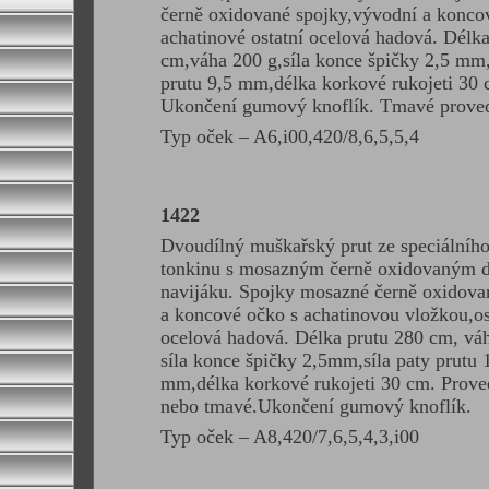
černě oxidované spojky,vývodní a konco
achatinové ostatní ocelová hadová. Délk
cm,váha 200 g,síla konce špičky 2,5 mm,
prutu 9,5 mm,délka korkové rukojeti 30 
Ukončení gumový knoflík. Tmavé proved
Typ oček – A6,i00,420/8,6,5,5,4
1422
Dvoudílný muškařský prut ze speciálního
tonkinu s mosazným černě oxidovaným 
navijáku. Spojky mosazné černě oxidov
a koncové očko s achatinovou vložkou,os
ocelová hadová. Délka prutu 280 cm, vá
síla konce špičky 2,5mm,síla paty prutu 
mm,délka korkové rukojeti 30 cm. Proved
nebo tmavé.Ukončení gumový knoflík.
Typ oček – A8,420/7,6,5,4,3,i00