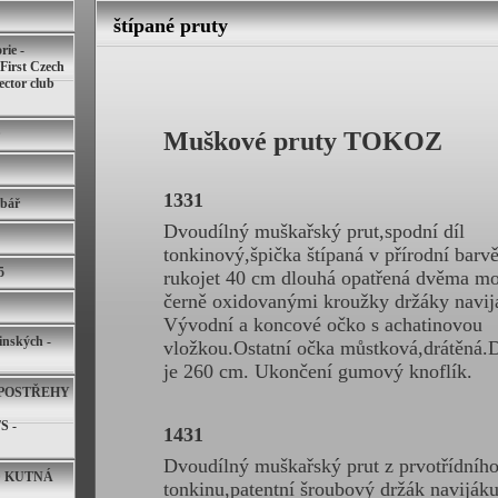
štípané pruty
rie -
 First Czech
lector club
Muškové pruty TOKOZ
1331
ybář
Dvoudílný muškařský prut,spodní díl
tonkinový,špička štípaná v přírodní barv
5
rukojet 40 cm dlouhá opatřená dvěma m
černě oxidovanými kroužky držáky navij
Vývodní a koncové očko s
achatinovou
inských -
vložkou.Ostatní očka můstková,drátěná.D
je 260 cm. Ukončení gumový knoflík.
POSTŘEHY
 -
1431
Dvoudílný muškařský prut z prvotřídníh
D KUTNÁ
tonkinu,patentní šroubový držák naviják