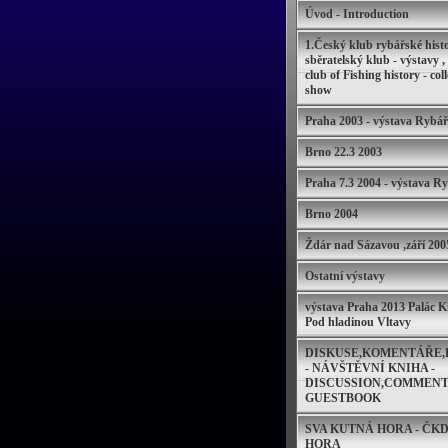
Úvod - Introduction
1.Český klub rybářské histo
sběratelský klub - výstavy ,
club of Fishing history - col
show
Praha 2003 - výstava Rybář
Brno 22.3 2003
Praha 7.3 2004 - výstava R
Brno 2004
Ždár nad Sázavou ,září 200
Ostatní výstavy
výstava Praha 2013 Palác K
Pod hladinou Vltavy
DISKUSE,KOMENTÁŘE,
- NÁVŠTĚVNÍ KNIHA -
DISCUSSION,COMMENTS
GUESTBOOK
SVA KUTNÁ HORA - ČK
HORA