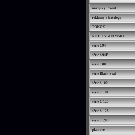
navijáky Proud
reklamy a katalogy
TOKOZ
NOTTINGHAMSKÉ
série č.94
série č.94E
série č.88
série Black Seal
série č.100
série č. 101
série č. 125
série č. 126
série č. 203
plastové