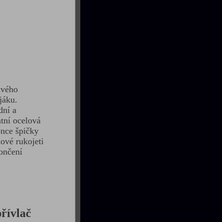
avého
jáku.
dní a
tní ocelová
once špičky
ové rukojeti
ončení
řívlač