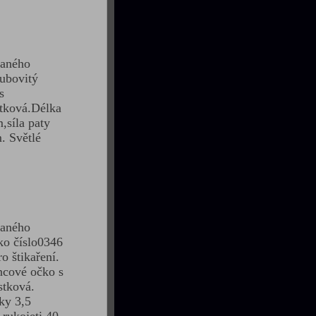
paného
ubovitý
s
stková.Délka
,síla paty
. Světlé
paného
ko číslo0346
o štikaření.
ncové očko s
stková.
ky 3,5