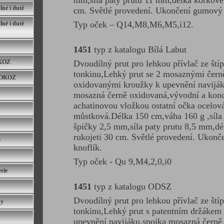
mm,síla paty prutu 11 mm,délka korkové 
né i duté
cm. Světlé provedení. Ukončení gumový 
Typ oček – Q14,M8,M6,M5,i12.
né i duté
1451
typ z katalogu Bílá Labut
KOZ
Dvoudílný prut pro lehkou přívlač ze ští
tonkinu,Lehký prut se 2 mosaznými čern
TOKOZ
oxidovanými kroužky k upevnění naviják
mosazná černě oxidovaná,vývodní a kon
achatinovou vložkou ostatní očka ocelov
můstková.Délka 150 cm,váha 160 g ,síla
špičky 2,5 mm,síla paty prutu 8,5 mm,d
rukojeti 30 cm. Světlé provedení. Ukon
e
knoflík.
Typ oček - Qu 9,M4,2,0,i0
rie
1451
typ z katalogu ODSZ
Dvoudílný prut pro lehkou přívlač ze ští
hy
tonkinu,Lehký prut s patentním držákem 
upevnění navijáku,spojka mosazná černě