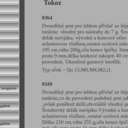
Tokoz
0364
Dvoudílný prut pro lehkou přívlač ze ští
tonkinu vhodný pro nástrahy do 7 g. Šro
držák navijáku, vývodní a koncové očko 
achatinovou vložkou,ostatní ocelová mů
195 cm,váha 200g,síla konce špičky 3mm
prutu 9 mm,délka korkové rukojeti 40 cm
provedení. Ukončení gumový knoflík.
Typ oček – Qu 13,M6,M4,M2,i1.
0349
otogalerie
Dvoudílný prut pro lehkou přívlač ze ští
tonkinu,co do provedení podobný prut ja
,avšak poněkud delší,obvzláště vhodný pr
galerie
Šroubovitý držák navijáku.Vývodní a ko
achatinovou vložkou ,ostatní ocelová mů
Délka 210 cm,váha 255 g,síla konce špič
galerie