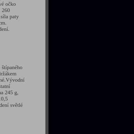
vé očko
a 260
síla paty
cm.
ení.
 štípaného
držákem
ané.Vývodní
tatní
ha 245 g,
10,5
ení světlé