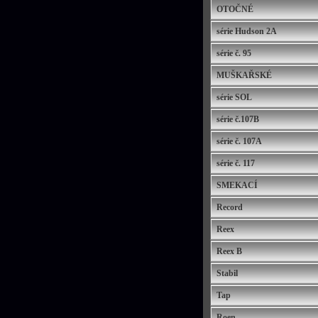
OTOČNÉ
série Hudson 2A
série č. 95
MUŠKAŘSKÉ
série SOL
série č.107B
série č. 107A
série č. 117
SMEKACÍ
Record
Reex
Reex B
Stabil
Tap
Roen