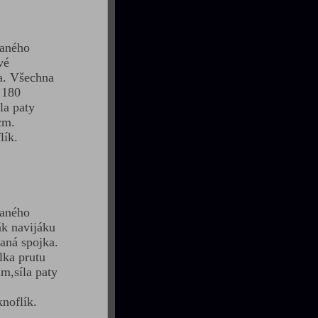
paného
vé
a. Všechna
 180
la paty
cm.
lík.
paného
ák navijáku
aná spojka.
lka prutu
m,síla paty
noflík.