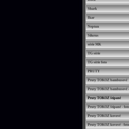
Shark
Ikar
Neptun
Silurus
série MK
TG série
TG série foto
PRUTY
Pruty TOKOZ bambusové
Pruty TOKOZ bambusové - f
Pruty TOKOZ štípané
Pruty TOKOZ štípané - foto
Pruty TOKOZ kovové
Pruty TOKOZ kovové - foto