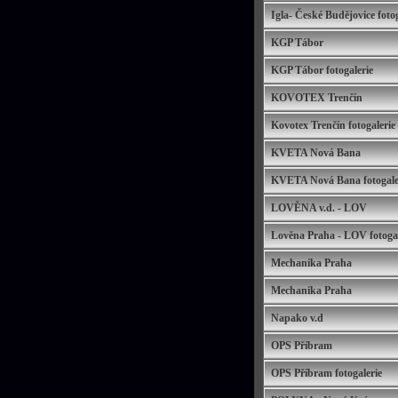
Igla- České Budějovice fotog
KGP Tábor
KGP Tábor fotogalerie
KOVOTEX Trenčín
Kovotex Trenčín fotogalerie
KVETA Nová Bana
KVETA Nová Bana fotogale
LOVĚNA v.d. - LOV
Lověna Praha - LOV fotogal
Mechanika Praha
Mechanika Praha
Napako v.d
OPS Příbram
OPS Příbram fotogalerie