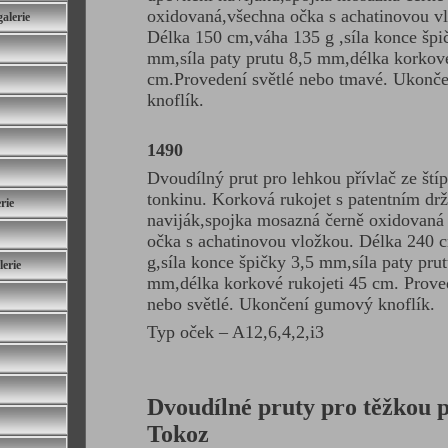
oxidovaná,všechna očka s achatinovou vl
alerie
Délka 150 cm,váha 135 g ,síla konce špi
mm,síla paty prutu 8,5 mm,délka korkové
cm.Provedení světlé nebo tmavé. Ukonč
knoflík.
1490
Dvoudílný prut pro lehkou přívlač ze ští
tonkinu. Korková rukojet s patentním dr
rie
naviják,spojka mosazná černě oxidovaná
očka s achatinovou vložkou. Délka 240 
g,síla konce špičky 3,5 mm,síla paty pru
erie
mm,délka korkové rukojeti 45 cm. Prove
nebo světlé. Ukončení gumový knoflík.
Typ oček – A12,6,4,2,i3
Dvoudílné pruty pro těžkou p
Tokoz