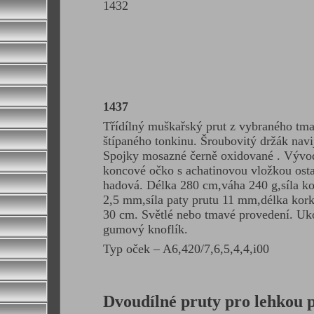
1432
1437
Třídílný muškařský prut z vybraného tm
štípaného tonkinu. Šroubovitý držák navi
Spojky mosazné černě oxidované . Vývo
koncové očko s achatinovou vložkou osta
hadová. Délka 280 cm,váha 240 g,síla k
2,5 mm,síla paty prutu 11 mm,délka kork
30 cm. Světlé nebo tmavé provedení. Uk
gumový knoflík.
Typ oček – A6,420/7,6,5,4,4,i00
Dvoudílné pruty pro lehkou p