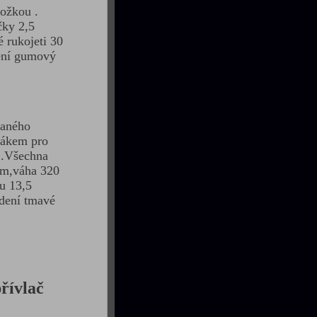
ožkou .
čky 2,5
 rukojeti 30
ení gumový
paného
žákem pro
 .Všechna
cm,váha 320
tu 13,5
dení tmavé
řívlač