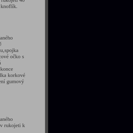
rukojeti 40
knoflík.
paného
ě
u,spojka
cové očko s
á
 konce
élka korkové
čení gumový
paného
v rukojeti k