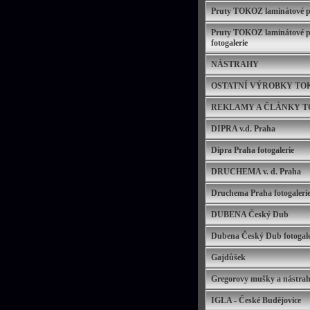
Pruty TOKOZ laminátové pl
Pruty TOKOZ laminátové pl
fotogalerie
NÁSTRAHY
OSTATNÍ VÝROBKY TO
REKLAMY A ČLÁNKY 
DIPRA v.d. Praha
Dipra Praha fotogalerie
DRUCHEMA v. d. Praha
Druchema Praha fotogaleri
DUBENA Český Dub
Dubena Český Dub fotogale
Gajdůšek
Gregorovy mušky a nástra
IGLA - České Budějovice