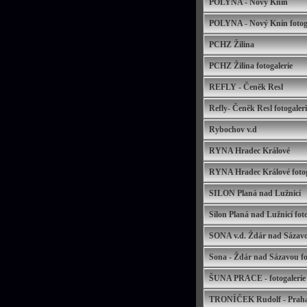
POLYNA - Nový Knín
POLYNA - Nový Knín fotoga
PCHZ Žilina
PCHZ Žilina fotogalerie
REFLY - Čeněk Resl
Refly- Čeněk Resl fotogaleri
Rybochov v.d
RYNA Hradec Králové
RYNA Hradec Králové fotog
SILON Planá nad Lužnicí
Silon Planá nad Lužnicí foto
SONA v.d. Ždár nad Sázav
Sona - Ždár nad Sázavou fo
ŠUNA PRACE - fotogalerie
TRONÍČEK Rudolf - Prah