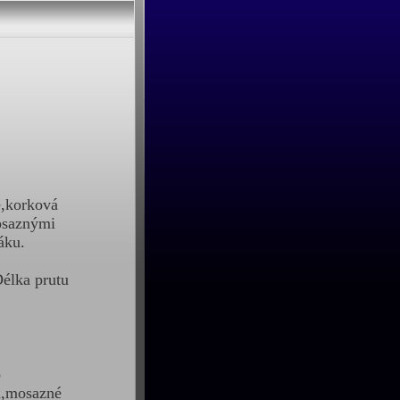
ě,korková
osaznými
áku.
élka prutu
o
u,mosazné