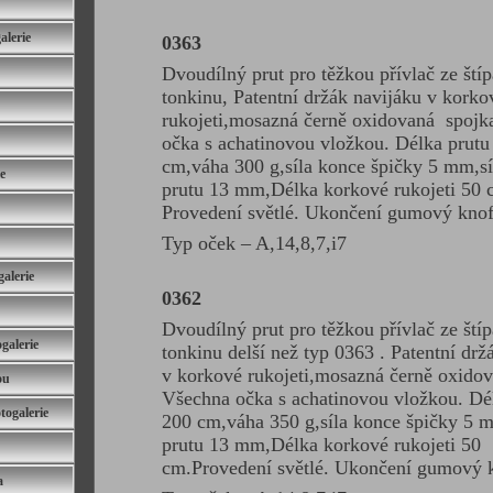
lerie
0363
Dvoudílný prut pro těžkou přívlač ze ští
tonkinu, Patentní držák navijáku v korko
rukojeti,mosazná černě oxidovaná spojk
očka s achatinovou vložkou. Délka prutu
cm,váha 300 g,síla konce špičky 5 mm,sí
e
prutu 13 mm,Délka korkové rukojeti 50 
Provedení světlé. Ukončení gumový knof
Typ oček – A,14,8,7,i7
alerie
0362
Dvoudílný prut pro těžkou přívlač ze ští
galerie
tonkinu delší než typ 0363 . Patentní drž
v korkové rukojeti,mosazná černě oxidov
ou
Všechna očka s achatinovou vložkou. Dé
togalerie
200 cm,váha 350 g,síla konce špičky 5 m
prutu 13 mm,Délka korkové rukojeti 50
cm.Provedení světlé. Ukončení gumový k
a